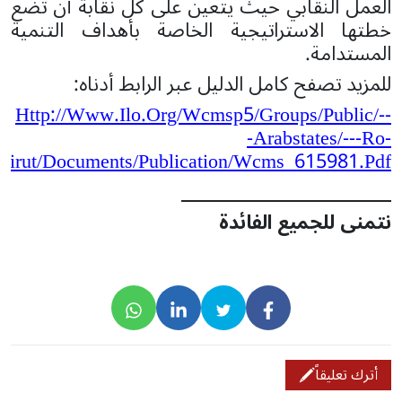
العمل النقابي حيث يتعين على كل نقابة أن تضع
خطتها الاستراتيجية الخاصة بأهداف التنمية
المستدامة.
للمزيد تصفح كامل الدليل عبر الرابط أدناه:
Http://www.ilo.org/wcmsp5/groups/public/--
-arabstates/---Ro-
eirut/documents/publication/wcms_615981.pdf
نتمنى للجميع الفائدة
أترك تعليقاً