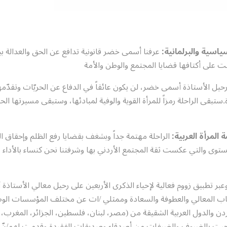
اسية والبرلمانية:
عرفنا أسمى خضر قانونية تدافع عن الحق والعدالة ب
ت على أكتافها قضايا المجتمع والوطن والأمة
حيل الأستاذة أسمى خضر، لن يكون عائقاً في الدفاع عن الحريّات وتقدّمه
بقى الراحلة رمزاً للمرأة القوية والوفية لمبادئها، وستبقى مسيرتها الحا
 المرأة العربية:
الراحلة مهتمة جداً وبشغف بقضايا رفع الظلم وإحقاق ال
ى والتي عكست ثقة المجتمع الأردني بها وشرفتنا نحن كنساء بالأداء وا
ر تطبيق زووم فعالية لإحياء الذكرى الأربعين على رحيل معالي الأستاذة
200) مشارك/ة من أصحاب المعالي والعطوفة والسعادة وممثلي /ات عن مختلف المؤسسات الو
والدول العربية الشقيقة من (مصر، لبنان، فلسطين، الجزائر، المغرب، ا
ي رحبت بالضيوف والضيفات من أصدقاء وصديقات الفقيدة وقدمت لهم/نّ 