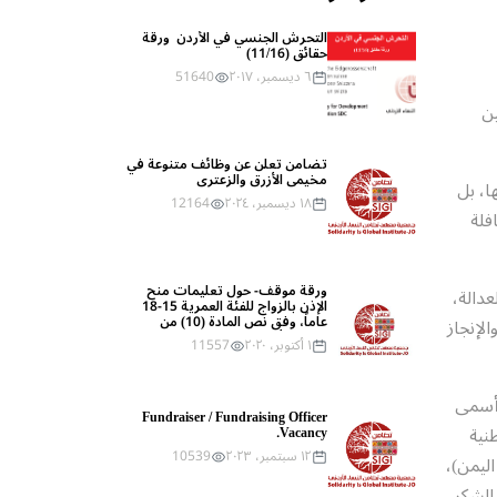
التحرش الجنسي في الأردن  ورقة 
حقائق (11/16)
٦ ديسمبر، ٢٠١٧
51640
ين
مخيمي الأزرق والزعتري
ا، بل
١٨ ديسمبر، ٢٠٢٤
12164
فلة
ورقة موقف- حول تعليمات منح 
عدالة،
الإذن بالزواج للفئة العمرية 15-18 
عاماً، وفق نص المادة (10) من 
لإنجاز
قانون الأحوال الشخصية رقم (15) 
١ أكتوبر، ٢٠٢٠
11557
لعام 2019
 أسمى
Fundraiser / Fundraising Officer 
طنية
Vacancy.
١٢ سبتمبر، ٢٠٢٣
10539
ليمن)،
الشكر