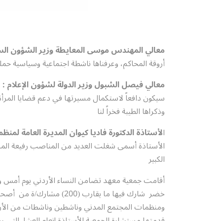
معالي المهندس موسى المعايطة وزير الشؤون السي
أروقة المحاكم، وعرفناها ناشطة اجتماعية وسياسية حمل
معالي فيصل الشبول وزير الدولة لشؤون الإعلام :
ر
سيكون دافعاً لاستكمال مسيرتها في دعم قضايا المرأة.ست
وذكراها الطيبة فخراً لنا
ا
لأستاذة الدكتورة فاديا كيوان المديرة العامة لمنظمة
الأستاذة أسمى شغلت العديد من المناصب رفيعة المستو
الكبير
أقامت جمعية معهد تضامن النساء الأردني يوم أمس وعب
خضر شارك فيها ما يقارب (
ومنظمات المجتمع المدني وناشطين وناشطات من الأردن 
قدمتها مستشارة الجمعية الأستاذة إنعام العشا الت