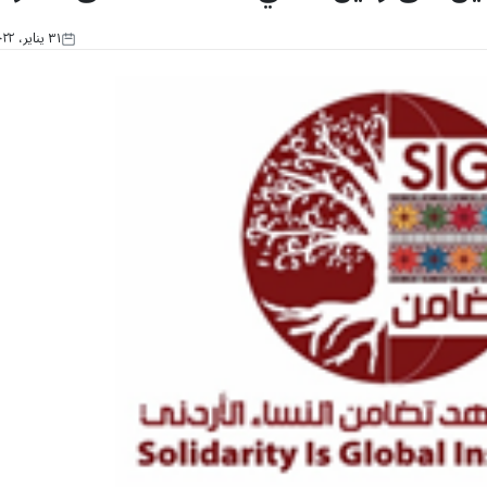
٣١ يناير، ٢٠٢٢