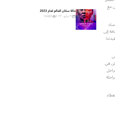
ل مع
حالة سكان العالم لعام 2023
٢١ مايو، ٢٠٢٣
10483
ساء
فة إلى
دتنا
ن
طن هي
راحل
راحلة
عطاء