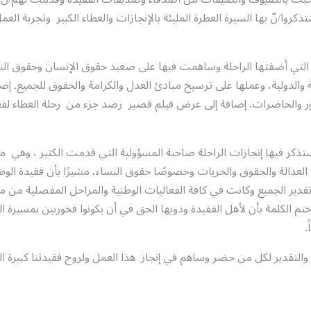
روا/نّ بها السيرة العطرة المليئة بالإنجازات والعطاء الكبير وتجربة العم
لتي أضفتها الراحلة وساهمت فيها على صعيد حقوق الإنسان وحقوق الن
ة والدولية، وعملها على ترسيخ مبادئ العدل والكرامة والحقوق للجميع. إضا
 والحاضرات. إضافة إلى عرض فيلم قصير رصد جزء من رحلة العطاء لفقي
كر فيها إنجازات الراحلة صاحبة المسؤولية التي قدمت الكثير ، وهي م
 العدالة والحقوق والحريات وخصوصًا حقوق النساء، مشيرًا بأن فقيدة الو
تقدير الجميع وكانت في كافة الفعاليات الوطنية والمراحل المفصلية من م
ختم الكلمة بأن لأهل الفقيدة وذويها الحق في أن يكونوا فخوريين بمسيرة ال
.
 والتقدير لكل من حضر وساهم في إنجاز هذا العمل ولروح فقيدتنا كبيرة ال