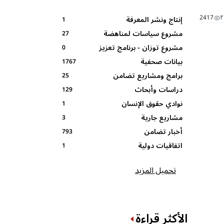
2417
إنتاج ونشر المعرفة
1
مشروع سياسات لمناهضة
27
مشروع توزان - برنامج تعزيز
العنف في بيئة و عالم العمل
0
بيانات صحفية
-الصندوق الافريقي لدعم
المهارات القيادية ومشاركة
1767
المرأة
المرأة AWDF
برامج ومشاريع تضامن
25
دراسات وأبحاث
129
نوادي حقوق الإنسان
1
المدرسية
مشاريع جارية
3
أخبار تضامن
793
اتفاقيات دولية
1
تحميل المزيد
الأكثر قراءة