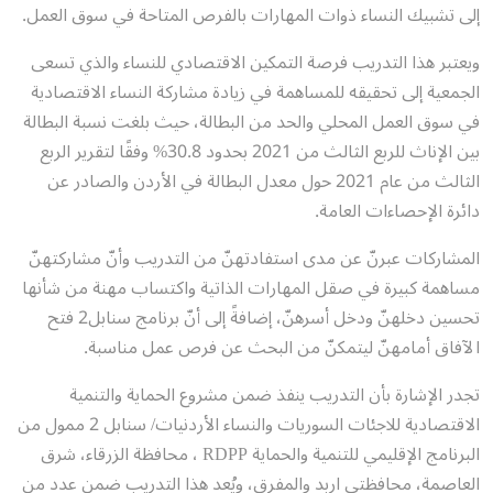
إلى تشبيك النساء ذوات المهارات بالفرص المتاحة في سوق العمل.
ويعتبر هذا التدريب فرصة التمكين الاقتصادي للنساء والذي تسعى
الجمعية إلى تحقيقه للمساهمة في زيادة مشاركة النساء الاقتصادية
في سوق العمل المحلي والحد من البطالة، حيث بلغت نسبة البطالة
بين الإناث للربع الثالث من 2021 بحدود 30.8% وفقًا لتقرير الربع
الثالث من عام 2021 حول معدل البطالة في الأردن والصادر عن
دائرة الإحصاءات العامة.
المشاركات عبرنّ عن مدى استفادتهنّ من التدريب وأنّ مشاركتهنّ
مساهمة كبيرة في صقل المهارات الذاتية واكتساب مهنة من شأنها
تحسين دخلهنّ ودخل أسرهنّ، إضافةً إلى أنّ برنامج سنابل2 فتح
الآفاق أمامهنّ ليتمكنّ من البحث عن فرص عمل مناسبة.
تجدر الإشارة بأن التدريب ينفذ ضمن مشروع الحماية والتنمية
الاقتصادية للاجئات السوريات والنساء الأردنيات/ سنابل 2 ممول من
البرنامج الإقليمي للتنمية والحماية RDPP ، محافظة الزرقاء، شرق
العاصمة، محافظتي اربد والمفرق، ويُعد هذا التدريب ضمن عدد من