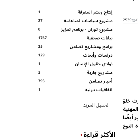
إنتاج ونشر المعرفة
1
2539
مشروع سياسات لمناهضة
27
مشروع توزان - برنامج تعزيز
العنف في بيئة و عالم العمل
0
بيانات صحفية
-الصندوق الافريقي لدعم
المهارات القيادية ومشاركة
1767
المرأة
المرأة AWDF
برامج ومشاريع تضامن
25
دراسات وأبحاث
129
نوادي حقوق الإنسان
1
المدرسية
مشاريع جارية
3
أخبار تضامن
793
اتفاقيات دولية
1
ت خلوّ
تحميل المزيد
لمهنية
ي الأردن، و29.5% من القضاة لعام 2023، ما يشير أيضًا
 النوع
الأكثر قراءة