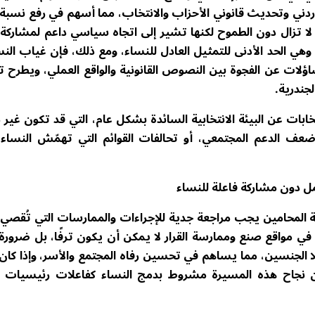
أردني وتحديث قانوني الأحزاب والانتخاب، مما أسهم في رفع نسبة
واب إلى 19.5% وهي نسبة لا تزال دون الطموح لكنها تشير إلى اتجاه سياسي داعم لمشارك
لس الكلية، وهي الحد الأدنى للتمثيل العادل للنساء، ومع ذلك، فإن غياب ال
اؤلات عن الفجوة بين النصوص القانونية والواقع العملي، ويطرح 
جندرية.
خابات عن البيئة الانتخابية السائدة بشكل عام، التي قد تكون غير 
ضعف الدعم المجتمعي، أو تحالفات القوائم التي تهمّش النساء
ل دون مشاركة فاعلة للنساء
 المحامين يجب مراجعة جدية للإجراءات والممارسات التي تُقصي 
 في مواقع صنع وممارسة القرار لا يمكن أن يكون ترفًا، بل ضرورة
ا الجنسين، مما يساهم في تحسين رفاه المجتمع والأسر، وإذا كان 
إن نجاح هذه المسيرة مشروط بدمج النساء كفاعلات رئيسيات 