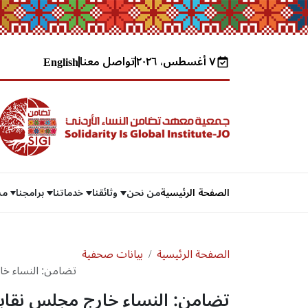
٧ أغسطس، ٢٠٢٦
تواصل معنا
English
الصفحة الرئيسية
من نحن
وثائقنا
خدماتنا
برامجنا
مش
الصفحة الرئيسية
بيانات صحفية
تضامن: النساء خا
وعضوية المجلس ال
تضامن: النساء خارج مجلس نقاب