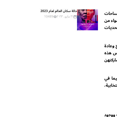
حالة سكان العالم لعام 2023
مساحات
٢١ مايو، ٢٠٢٣
10489
واء من
تحديات
 وعادة
كس هذه
اركتهن
يما في
خابية،
 ووجود