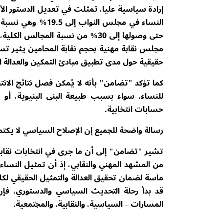
إرادة سياسية عليا، تمثلت في تعديل الدستور ال
النساء في مجلس الن
حتى وصولها إلى 30% من نسبة المجا
مجلس نقابة مهنية بحجم نقابة المحامين يثير تس
حقيقية حول مدى تطبيق مبادئ التمكين والعدالة ال
كما تؤكد "تضامن" بأنه لا يُمكن فصل نتائج الانت
للنساء، سواء بسبب طبيعة البنى البنيوية، أو 
حسابات انتخابية.
رسالة واضحة للجميع إن الإصلاح السياسي لا يكتم
تشير "تضامن" إلى أن ما جرى في انتخابات نقابة
من المشهد المهني والنقابي، إذ أن تمثيل النساء
ماسة لضمان تحقيق العدالة والتمثيل الحقيقي لكل
قد بدأ رحلة التحديث السياسي والدستوري، ف
المسارات – السياسية، والنقابية، والمجتمعية.