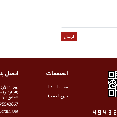
ارسال
الصفحات
اتصل بنا
معلومات عنا
عمان/ الأر
تاريخ الجمعية
الطابق الرابع 408 / الطابق الثال
543867 - 06/5543863
Jordan.org
4
9
4
3
2