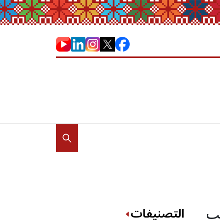
التصنيفات
صب