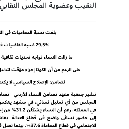
النقيب وعضوية المجلس النقابي
بلغت نسبة المحاميات في الأردن 31.2% لعام 2023 مقابل 68.8% المحا
29.5% نسبة القاضيات في الأردن مقابل 70.5% قضاة بفجوة بلغت 37.6%
ما زالت النساء تواجه تحديات ثقافية 
على الرغم من أن الكوتا إجراء مؤقت لتذليل
تضامن: الإصلاح السياسي لا يكتمل
تشير جمعية معهد تضامن النساء الأردني "تضامن"
المجلس من أي تمثيل نسائي، في مشهد يعكس فجو
إلى حضور نسائي واضح في قطاع العدالة، يقابله
الاجتماعي في قطاع المحاماة 37.6%، بينما تصل في القضاء إلى 41%.