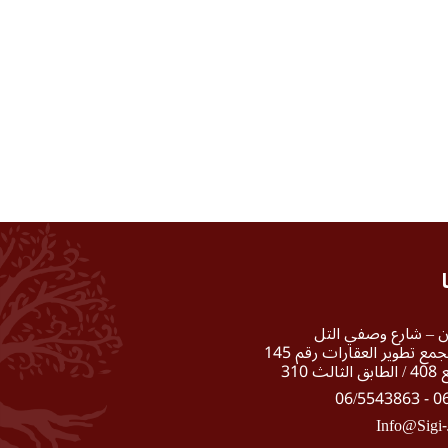
دن – شارع وصفي التل
(الجاردنز) مجمع تطوير العقارات رقم 145
ث 310
06/5
Info@sigi-