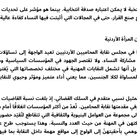
خبة لا يمكن اعتباره صدفة انتخابية، بينما هو مؤشر على تحديات 
نع القرار، حتى في المجالات التي أثبتت فيها النساء كفاءة عالية 
المرأة الأردنية
 في مجلس نقابة المحاميين الأردنيين تعيد الواجهة إلى تساؤلا
يز مشاركة النساء، ولا تقتصر الجهود في المؤسسات السياسية 
 بل أنها تشمل النقابات المهنية في مختلف تخصصاتها التي يُف
ساواة لكلا الجنسين، مما يعني أداء متميز ومؤثر وحيوي للنقا
وفي مقدمتها نقابة المحامين، تُعدّ من أكثر المؤسسات انغلاقًا أمام
لى مجموعة من العوامل البنيوية والثقافية التي تتقاطع لتُقيّد حضور
ركتهن في المهنة من حيث العدد والنسبة، وهذا يستوجب طرح ع
همي بأحقيتهنّ إلى الولوج إلى مواقع مهمة داخل النقابة بما فيه