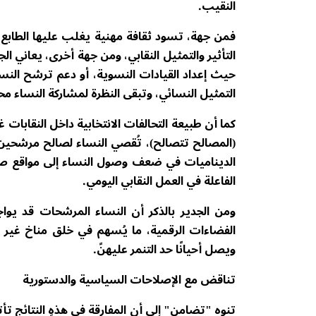
النقيب.
فمن جهة، تسود ثقافة مهنية يغلب عليها الطابع ال
التأثير والتمثيل النقابي، ومن جهة أخرى، يعاني 
حيث إعداد القيادات النسوية، أو دعم ترشح النساء 
التمثيل النسائي، وتبقى النظرة لمشاركة النساء مح
كما أن طبيعة التحالفات الانتخابية داخل النقابا
(المصالح تتصالح)، تُقصي النساء لصالح مرشحين ذ
الديناميات في ضعف وصول النساء إلى مواقع صنع ا
الفاعلة في العمل النقابي اليومي.
ومن الجدير بالذكر أن النساء المرشحات قد يواج
الفضاءات الرقمية، ما يُسهم في خلق مناخ غير د
ويصل أحيانًا حد التنمر عليهنً.
تناقض مع الإصلاحات السياسية والدستورية
تنوه "تضامن" إلى أن المفارقة في هذهِ النتائج 