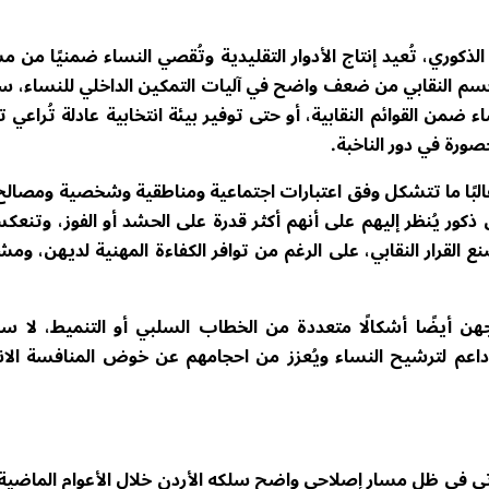
ذكوري، تُعيد إنتاج الأدوار التقليدية وتُقصي النساء ضمنيًا من 
الجسم النقابي من ضعف واضح في آليات التمكين الداخلي للنساء، س
ضمن القوائم النقابية، أو حتى توفير بيئة انتخابية عادلة تُراعي 
صورة في دور الناخبة.
ت غالبًا ما تتشكل وفق اعتبارات اجتماعية ومناطقية وشخصية ومصالح
كور يُنظر إليهم على أنهم أكثر قدرة على الحشد أو الفوز، وتنع
لقرار النقابي، على الرغم من توافر الكفاءة المهنية لديهن، ومش
هن أيضًا أشكالًا متعددة من الخطاب السلبي أو التنميط، لا س
اعم لترشيح النساء ويُعزز من احجامهم عن خوض المنافسة الانت
تأتي في ظل مسار إصلاحي واضح سلكه الأردن خلال الأعوام الماضية