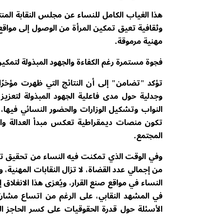
هذا الغياب الكامل للنساء عن مجلس النقابة المنت
وثقافية تعيق تمكين المرأة من الوصول إلى مواقع ص
مهنية مرموقة.
فجوة مستمرة رغم الكفاءة والجهود المبذولة لتمكين 
تؤكد "تضامن" إلى أن النتائج التي ظهرت مؤخرًا
وجدلية حول مدى فاعلية الجهود المبذولة لتعز
النواب وتشكيل الوزارات والحضور النسائي فيها،
تكون منصات ديمقراطية تعكس مبدأ العدالة والم
المجتمع.
من إجمالي عدد القضاة، لا تزال النقابات المهنية، 
النساء في مواقع صنع القرار، ويُعزى هذا الانغلاق إ
في المشهد النقابي، على الرغم من اتساع مشا
الأسئلة حول قدرة الحقوقيات على كسر الحاجز الو