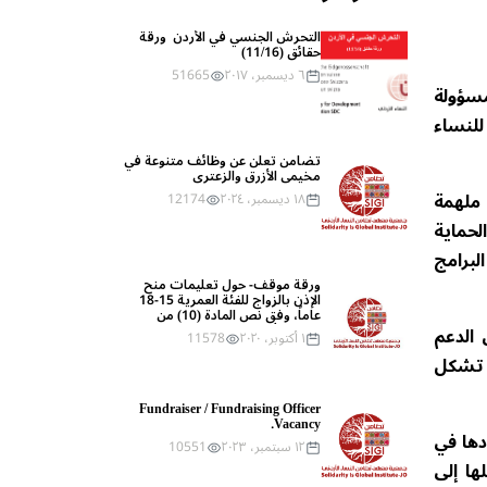
التحرش الجنسي في الأردن  ورقة 
حقائق (11/16)
٦ ديسمبر، ٢٠١٧
51665
مسؤولة
للنساء
مخيمي الأزرق والزعتري
 ملهمة
١٨ ديسمبر، ٢٠٢٤
12174
لحماية
لبرامج
ورقة موقف- حول تعليمات منح 
الإذن بالزواج للفئة العمرية 15-18 
عاماً، وفق نص المادة (10) من 
قانون الأحوال الشخصية رقم (15) 
 الدعم
١ أكتوبر، ٢٠٢٠
11578
لعام 2019
ت تشكل
Fundraiser / Fundraising Officer 
Vacancy.
دها في
١٢ سبتمبر، ٢٠٢٣
10551
ها إلى