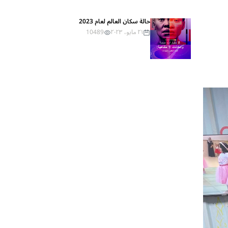
حالة سكان العالم لعام 2023
٢١ مايو، ٢٠٢٣
10489