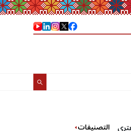
التصنيفات
عتري