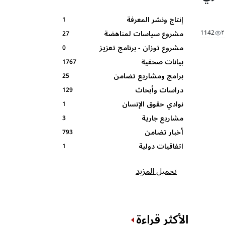
إنتاج ونشر المعرفة
1
1142
مشروع سياسات لمناهضة
27
مشروع توزان - برنامج تعزيز
العنف في بيئة و عالم العمل
0
بيانات صحفية
-الصندوق الافريقي لدعم
المهارات القيادية ومشاركة
1767
المرأة
المرأة AWDF
برامج ومشاريع تضامن
25
دراسات وأبحاث
129
نوادي حقوق الإنسان
1
المدرسية
مشاريع جارية
3
أخبار تضامن
793
اتفاقيات دولية
1
تحميل المزيد
الأكثر قراءة