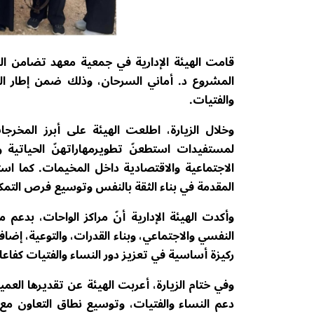
قامت الهيئة الإدارية في جمعية معهد تضامن النس
المشروع د. أماني السرحان، وذلك ضمن إطار الت
والفتيات.
وخلال الزيارة، اطلعت الهيئة على أبرز المخ
لمستفيدات استطعنّ تطويرمهاراتهنّ الحياتية
الاجتماعية والاقتصادية داخل المخيمات. كما اس
المقدمة في بناء الثقة بالنفس وتوسيع فرص التمك
وأكدت الهيئة الإدارية أنّ مراكز الواحات، بدعم
النفسي والاجتماعي، وبناء القدرات، والتوعية، إض
ركيزة أساسية في تعزيز دور النساء والفتيات كفا
وفي ختام الزيارة، أعربت الهيئة عن تقديرها ال
دعم النساء والفتيات، وتوسيع نطاق التعاون مع 