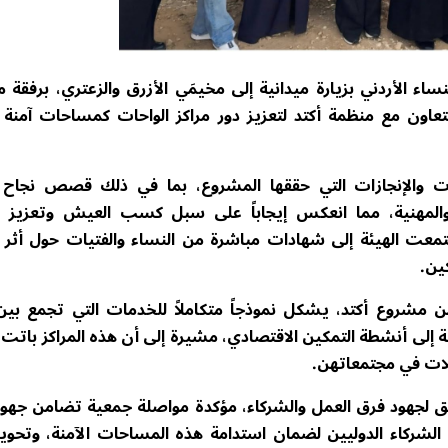
اء الأردني بزيارة ميدانية إلى مخيمَي الأزرق والزعتري، برفقة 
عاون مع منظمة أكتد لتعزيز دور مراكز الواحات كمساحات آمنة 
رجات والإنجازات التي حققها المشروع، بما في ذلك قصص نجاح
 والمهنية، مما انعكس إيجاباً على سبل كسب العيش وتعزيز ا
تمعت الهيئة إلى شهادات مباشرة من النساء والفتيات حول أثر ا
ين.
 من مشروع أكتد، يشكل نموذجاً متكاملاً للخدمات التي تجمع بين
افة إلى أنشطة التمكين الاقتصادي، مشيرة إلى أن هذه المراكز بات
علات في مجتمعاتهن.
عميق لجهود فرق العمل والشركاء، مؤكدة مواصلة جمعية تضامن جهو
الشركاء الدوليين لضمان استدامة هذه المساحات الآمنة، وتحويل