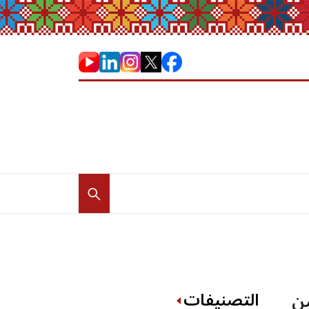
التصنيفات
من