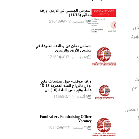
التحرش الجنسي في الأردن  ورقة 
حقائق (11/16)
٦ ديسمبر، ٢٠١٧
51643
ذي
هود
مخيمي الأزرق والزعتري
ة
١٨ ديسمبر، ٢٠٢٤
12169
ات
ورقة موقف- حول تعليمات منح 
الإذن بالزواج للفئة العمرية 15-18 
دعم
عاماً، وفق نص المادة (10) من 
قانون الأحوال الشخصية رقم (15) 
١ أكتوبر، ٢٠٢٠
11565
لعام 2019
العملي
Fundraiser / Fundraising Officer 
Vacancy.
١٢ سبتمبر، ٢٠٢٣
10542