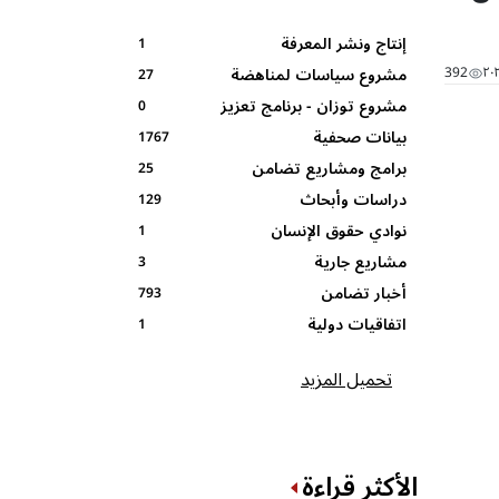
إنتاج ونشر المعرفة
1
392
مشروع سياسات لمناهضة
27
مشروع توزان - برنامج تعزيز
العنف في بيئة و عالم العمل
0
بيانات صحفية
-الصندوق الافريقي لدعم
المهارات القيادية ومشاركة
1767
المرأة
المرأة AWDF
برامج ومشاريع تضامن
25
دراسات وأبحاث
129
نوادي حقوق الإنسان
1
المدرسية
مشاريع جارية
3
أخبار تضامن
793
اتفاقيات دولية
1
تحميل المزيد
الأكثر قراءة