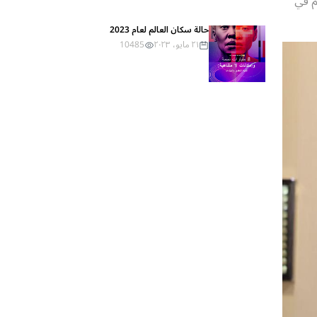
م في
حالة سكان العالم لعام 2023
٢١ مايو، ٢٠٢٣
10485