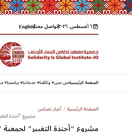
٦ أغسطس، ٢٠٢٦
تواصل معنا
English
الصفحة الرئيسية
من نحن
وثائقنا
خدماتنا
برامجنا
مش
الصفحة الرئيسية
أخبار تضامن
مشروع "أجندة التغي
"تمكين"
مشروع "أجندة التغيير" لجمعية 