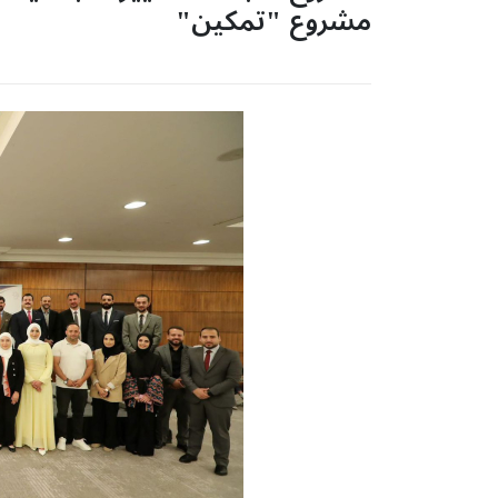
مشروع "تمكين"